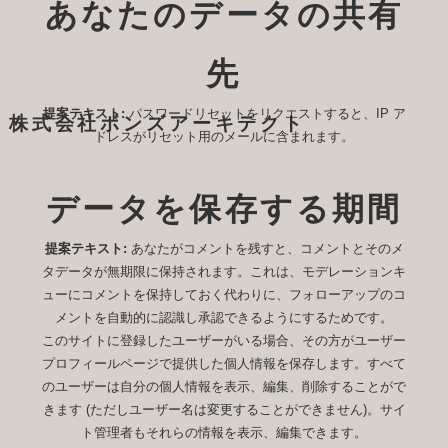
あなたのデータの共有
先
提案テキスト:
パスワードリセットをリクエストすると、IP ア
株式会社ボンズアーキテクト
ドレスがリセット用のメールに含まれます。
データを保存する期間
提案テキスト:
あなたがコメントを残すと、コメントとそのメ
タデータが無期限に保持されます。これは、モデレーションキ
ューにコメントを保持しておく代わりに、フォローアップのコ
メントを自動的に認識し承認できるようにするためです。
このサイトに登録したユーザーがいる場合、その方がユーザー
プロフィールページで提供した個人情報を保存します。すべて
のユーザーは自分の個人情報を表示、編集、削除することがで
きます (ただしユーザー名は変更することができません)。サイ
ト管理者もそれらの情報を表示、編集できます。